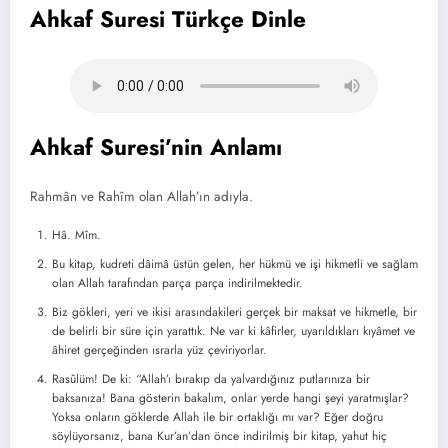
Ahkaf Suresi Türkçe Dinle
Ahkaf Suresi’nin Anlamı
Rahmân ve Rahîm olan Allah’ın adıyla.
Hâ. Mîm.
Bu kitap, kudreti dâimâ üstün gelen, her hükmü ve işi hikmetli ve sağlam
olan Allah tarafından parça parça indirilmektedir.
Biz gökleri, yeri ve ikisi arasındakileri gerçek bir maksat ve hikmetle, bir
de belirli bir süre için yarattık. Ne var ki kâfirler, uyarıldıkları kıyâmet ve
âhiret gerçeğinden ısrarla yüz çeviriyorlar.
Rasûlüm! De ki: “Allah’ı bırakıp da yalvardığınız putlarınıza bir
baksanıza! Bana gösterin bakalım, onlar yerde hangi şeyi yaratmışlar?
Yoksa onların göklerde Allah ile bir ortaklığı mı var? Eğer doğru
söylüyorsanız, bana Kur’an’dan önce indirilmiş bir kitap, yahut hiç