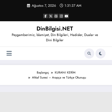
İçeriğe
Ağustos 7, 2026
1:31:38 AM
atla
DinBilgisi.NET
Peygamberimiz, İslamiyet, Din Bilgileri, Hadisler, Dualar ve
Dini Bilgiler
Başlangıç
KURAN-I KERİM
Ahkaf Suresi – Arapça ve Türkçe Okunuşu