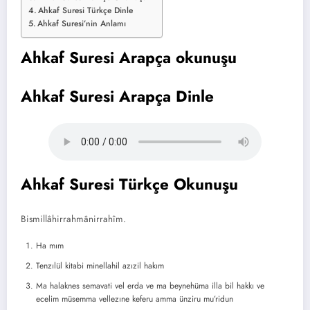
Ahkaf Suresi Türkçe Dinle
Ahkaf Suresi’nin Anlamı
Ahkaf Suresi Arapça okunuşu​
Ahkaf Suresi Arapça Dinle
Ahkaf Suresi Türkçe Okunuşu​
Bismillâhirrahmânirrahîm.
Ha mım
Tenzılül kitabi minellahil azızil hakım
Ma halaknes semavati vel erda ve ma beynehüma illa bil hakkı ve
ecelim müsemma vellezıne keferu amma ünziru mu’ridun