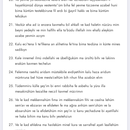
hayatikümüd dünya vestemta”üm biha fel yevme tüczevne azabel huni
bima küntüm testekbirune fil erdı bi ğayril hakkı ve bima küntüm
tefsükun
Vezkür eha ad iz enzera kavmehu bil ahkafi ve kad haletin nüzüru mim
beyni yedeyhi ve min halfihı ella ta’büdu illellah innı ehafü aleyküm
azabe yevmin azıym
Kalu eci’tena li te’fikena an alihetina fe’tina bima teıdüna in künte mines
sadikıyn
Kale innemel ilmü ındellahi ve übelliğuküm ma ürsiltü bihı ve lakinnı
eraküm kavmen techelun
Felemma raevhü aridam müstakbile evdiyetihim kalu haza aridum
müntıruna bel hüve mesta’celtüm bih rıhun fıha azabün elım
Tüdemmiru külle şey’im bi emri rabbiha fe asbehu la yüra illa
mesakinühüm kezalike neczil kavmel mücrimın
Ve le kad mekkennahüm fıma im mekkennaküm fıhi ve cealna lehüm
sem’av ve ebzarav ve efideten fe ma ağna anhüm sem’uhüm ve la
ebsaruhüm ve la efidetühüm min şey’in iz kanu yechadune bi ayatillahi
ve haka bihim ma kanu bihı yestehziun
Ve le kad ehlekna ma havleküm minel kura ve sarrafnel ayati leallehüm