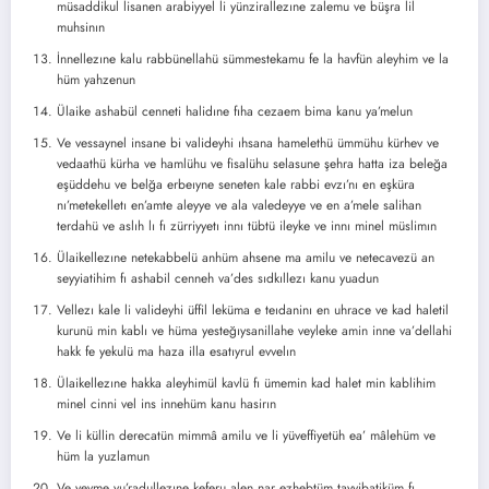
müsaddikul lisanen arabiyyel li yünzirallezıne zalemu ve büşra lil
muhsinın
İnnellezıne kalu rabbünellahü sümmestekamu fe la havfün aleyhim ve la
hüm yahzenun
Ülaike ashabül cenneti halidıne fıha cezaem bima kanu ya’melun
Ve vessaynel insane bi valideyhi ıhsana hamelethü ümmühu kürhev ve
vedaathü kürha ve hamlühu ve fisalühu selasune şehra hatta iza beleğa
eşüddehu ve belğa erbeıyne seneten kale rabbi evzı’nı en eşküra
nı’metekelletı en’amte aleyye ve ala valedeyye ve en a’mele salihan
terdahü ve aslıh lı fı zürriyyetı innı tübtü ileyke ve innı minel müslimın
Ülaikellezıne netekabbelü anhüm ahsene ma amilu ve netecavezü an
seyyiatihim fı ashabil cenneh va’des sıdkıllezı kanu yuadun
Vellezı kale li valideyhi üffil leküma e teıdaninı en uhrace ve kad haletil
kurunü min kablı ve hüma yesteğıysanillahe veyleke amin inne va’dellahi
hakk fe yekulü ma haza illa esatıyrul evvelın
Ülaikellezıne hakka aleyhimül kavlü fı ümemin kad halet min kablihim
minel cinni vel ins innehüm kanu hasirın
Ve li küllin derecatün mimmâ amilu ve li yüveffiyetüh ea’ mâlehüm ve
hüm la yuzlamun
Ve yevme yu’radullezıne keferu alen nar ezhebtüm tayyibatiküm fı