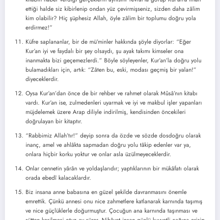
ettiği halde siz kibirlenip ondan yüz çevirmişseniz, sizden daha zâlim
kim olabilir? Hiç şüphesiz Allah, öyle zâlim bir toplumu doğru yola
erdirmez!”
Küfre saplananlar, bir de mü’minler hakkında şöyle diyorlar: “Eğer
Kur’an iyi ve faydalı bir şey olsaydı, şu ayak takımı kimseler ona
inanmakta bizi geçemezlerdi.” Böyle söyleyenler, Kur’an’la doğru yolu
bulamadıkları için, artık: “Zâten bu, eski, modası geçmiş bir yalan!”
diyeceklerdir.
Oysa Kur’an’dan önce de bir rehber ve rahmet olarak Mûsâ’nın kitabı
vardı. Kur’an ise, zulmedenleri uyarmak ve iyi ve makbul işler yapanları
müjdelemek üzere Arap diliyle indirilmiş, kendisinden öncekileri
doğrulayan bir kitaptır.
“Rabbimiz Allah’tır!” deyip sonra da özde ve sözde dosdoğru olarak
inanç, amel ve ahlâkta sapmadan doğru yolu tâkip edenler var ya,
onlara hiçbir korku yoktur ve onlar asla üzülmeyeceklerdir.
Onlar cennetin yârân ve yoldaşlarıdır; yaptıklarının bir mükâfatı olarak
orada ebedî kalacaklardır.
Biz insana anne babasına en güzel şekilde davranmasını önemle
emrettik. Çünkü annesi onu nice zahmetlere katlanarak karnında taşımış
ve nice güçlüklerle doğurmuştur. Çocuğun ana karnında taşınması ve