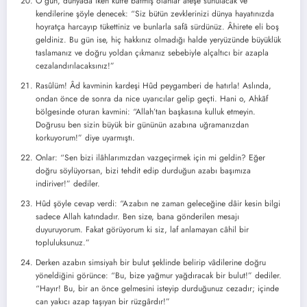
O gün, dünyada iken küfre batmış olanlar ateşe sunulacak ve
kendilerine şöyle denecek: “Siz bütün zevklerinizi dünya hayatınızda
hoyratça harcayıp tükettiniz ve bunlarla safâ sürdünüz. Âhirete eli boş
geldiniz. Bu gün ise, hiç hakkınız olmadığı halde yeryüzünde büyüklük
taslamanız ve doğru yoldan çıkmanız sebebiyle alçaltıcı bir azapla
cezalandırılacaksınız!”
Rasûlüm! Âd kavminin kardeşi Hûd peygamberi de hatırla! Aslında,
ondan önce de sonra da nice uyarıcılar gelip geçti. Hani o, Ahkãf
bölgesinde oturan kavmini: “Allah’tan başkasına kulluk etmeyin.
Doğrusu ben sizin büyük bir gününün azabına uğramanızdan
korkuyorum!” diye uyarmıştı.
Onlar: “Sen bizi ilâhlarımızdan vazgeçirmek için mi geldin? Eğer
doğru söylüyorsan, bizi tehdit edip durduğun azabı başımıza
indiriver!” dediler.
Hûd şöyle cevap verdi: “Azabın ne zaman geleceğine dâir kesin bilgi
sadece Allah katındadır. Ben size, bana gönderilen mesajı
duyuruyorum. Fakat görüyorum ki siz, laf anlamayan câhil bir
topluluksunuz.”
Derken azabın simsiyah bir bulut şeklinde belirip vâdilerine doğru
yöneldiğini görünce: “Bu, bize yağmur yağdıracak bir bulut!” dediler.
“Hayır! Bu, bir an önce gelmesini isteyip durduğunuz cezadır; içinde
can yakıcı azap taşıyan bir rüzgârdır!”