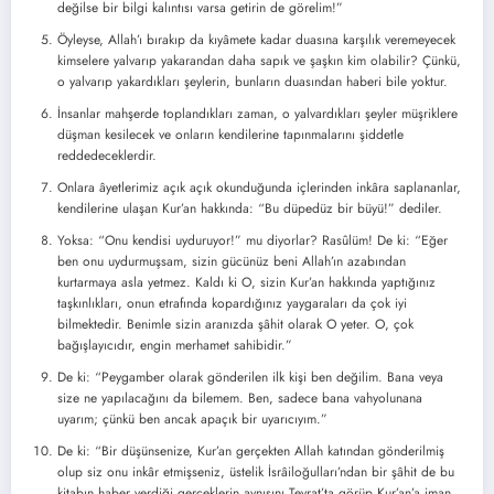
değilse bir bilgi kalıntısı varsa getirin de görelim!”
Öyleyse, Allah’ı bırakıp da kıyâmete kadar duasına karşılık veremeyecek
kimselere yalvarıp yakarandan daha sapık ve şaşkın kim olabilir? Çünkü,
o yalvarıp yakardıkları şeylerin, bunların duasından haberi bile yoktur.
İnsanlar mahşerde toplandıkları zaman, o yalvardıkları şeyler müşriklere
düşman kesilecek ve onların kendilerine tapınmalarını şiddetle
reddedeceklerdir.
Onlara âyetlerimiz açık açık okunduğunda içlerinden inkâra saplananlar,
kendilerine ulaşan Kur’an hakkında: “Bu düpedüz bir büyü!” dediler.
Yoksa: “Onu kendisi uyduruyor!” mu diyorlar? Rasûlüm! De ki: “Eğer
ben onu uydurmuşsam, sizin gücünüz beni Allah’ın azabından
kurtarmaya asla yetmez. Kaldı ki O, sizin Kur’an hakkında yaptığınız
taşkınlıkları, onun etrafında kopardığınız yaygaraları da çok iyi
bilmektedir. Benimle sizin aranızda şâhit olarak O yeter. O, çok
bağışlayıcıdır, engin merhamet sahibidir.”
De ki: “Peygamber olarak gönderilen ilk kişi ben değilim. Bana veya
size ne yapılacağını da bilemem. Ben, sadece bana vahyolunana
uyarım; çünkü ben ancak apaçık bir uyarıcıyım.”
De ki: “Bir düşünsenize, Kur’an gerçekten Allah katından gönderilmiş
olup siz onu inkâr etmişseniz, üstelik İsrâiloğulları’ndan bir şâhit de bu
kitabın haber verdiği gerçeklerin aynısını Tevrat’ta görüp Kur’an’a iman