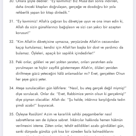
Onlara şöyle dediler: “Ey kavmimiz! Biz Mûsâ’dan sonra indirilen,
daha önceki kitapları doğrulayan, gerçeğe ve dosdoğru bir yola
rehberlik yapan bir kitap dinledik.”
“Ey kavmimiz! Allah’a çağıran bu dâvetçiye uyun ve ona iman edin ki,
Allah da sizin günahlarınızı bağışlasın ve sizi can yakıcı bir azaptan
korusun!”
“Kim Allah’ın dâvetçisine uymazsa, yeryüzünde Allah’ın cezasından
kaçıp kurtulamaz; kendisi için Allah’tan başka bir dost ve yardımcı da
bulamaz. Öyleleri, apaçık bir sapıklık içindedirler!”
Peki onlar, gökleri ve yeri yoktan yaratan, onları yaratırken asla
yorulmayan ve hiçbir zayıflık göstermeyen Allah’ın, ölüleri yeniden
diriltmeye gücü yeteceğini hâlâ anlamadılar mı? Evet, gerçekten O’nun
her şeye gücü yeter.
Ateşe sunulacakları gün kâfirlere: “Nasıl, bu ateş gerçek değil miymiş!”
diye sorulacak. Onlar da: “Evet, Rabbimize yemin olsun ki gerçekmiş!”
diye pişman olacaklar. Allah da: “Şu halde, inkârınız karşılığında tadın
şimdi azabı!” buyuracak.
Öyleyse Rasûlüm! Azim ve kararlılık sahibi peygamberler nasıl
sabrettilerse sen de öylece sabret. İnkârcılar hakkında hemen hükmün
verilmesini isteme. Zâten onlar, tehdit edildikleri azabı gördükleri gün,
sanki dünyada gündüz çok kısa bir süreden fazla kalmadıklarını