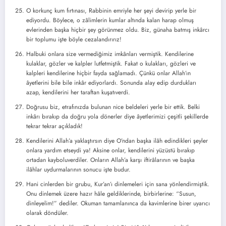
O korkunç kum fırtınası, Rabbinin emriyle her şeyi devirip yerle bir
ediyordu. Böylece, o zâlimlerin kumlar altında kalan harap olmuş
evlerinden başka hiçbir şey görünmez oldu. Biz, günaha batmış inkârcı
bir toplumu işte böyle cezalandırırız!
Halbuki onlara size vermediğimiz imkânları vermiştik. Kendilerine
kulaklar, gözler ve kalpler lutfetmiştik. Fakat o kulakları, gözleri ve
kalpleri kendilerine hiçbir fayda sağlamadı. Çünkü onlar Allah’ın
âyetlerini bile bile inkâr ediyorlardı. Sonunda alay edip durdukları
azap, kendilerini her taraftan kuşatıverdi.
Doğrusu biz, etrafınızda bulunan nice beldeleri yerle bir ettik. Belki
inkârı bırakıp da doğru yola dönerler diye âyetlerimizi çeşitli şekillerde
tekrar tekrar açıkladık!
Kendilerini Allah’a yaklaştırsın diye O’ndan başka ilâh edindikleri şeyler
onlara yardım etseydi ya! Aksine onlar, kendilerini yüzüstü bırakıp
ortadan kayboluverdiler. Onların Allah’a karşı iftirâlarının ve başka
ilâhlar uydurmalarının sonucu işte budur.
Hani cinlerden bir grubu, Kur’an’ı dinlemeleri için sana yönlendirmiştik.
Onu dinlemek üzere hazır hâle geldiklerinde, birbirlerine: “Susun,
dinleyelim!” dediler. Okuman tamamlanınca da kavimlerine birer uyarıcı
olarak döndüler.