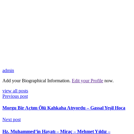
admin
Add your Biographical Information.
Edit your Profile
now.
view all posts
Previous post
Morgu Bir Açtım Ölü Kahkaha Atıyordu – Gassal Yeşil Hoca
Next post
Hz. Muhammed’in Hayatı – Miraç – Mehmet Yıldız –