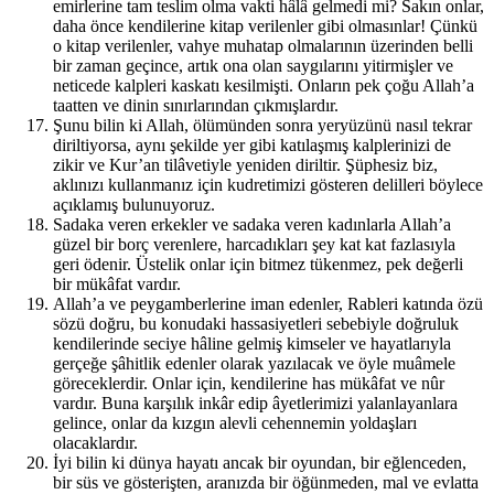
emirlerine tam teslim olma vakti hâlâ gelmedi mi? Sakın onlar,
daha önce kendilerine kitap verilenler gibi olmasınlar! Çünkü
o kitap verilenler, vahye muhatap olmalarının üzerinden belli
bir zaman geçince, artık ona olan saygılarını yitirmişler ve
neticede kalpleri kaskatı kesilmişti. Onların pek çoğu Allah’a
taatten ve dinin sınırlarından çıkmışlardır.
Şunu bilin ki Allah, ölümünden sonra yeryüzünü nasıl tekrar
diriltiyorsa, aynı şekilde yer gibi katılaşmış kalplerinizi de
zikir ve Kur’an tilâvetiyle yeniden diriltir. Şüphesiz biz,
aklınızı kullanmanız için kudretimizi gösteren delilleri böylece
açıklamış bulunuyoruz.
Sadaka veren erkekler ve sadaka veren kadınlarla Allah’a
güzel bir borç verenlere, harcadıkları şey kat kat fazlasıyla
geri ödenir. Üstelik onlar için bitmez tükenmez, pek değerli
bir mükâfat vardır.
Allah’a ve peygamberlerine iman edenler, Rableri katında özü
sözü doğru, bu konudaki hassasiyetleri sebebiyle doğruluk
kendilerinde seciye hâline gelmiş kimseler ve hayatlarıyla
gerçeğe şâhitlik edenler olarak yazılacak ve öyle muâmele
göreceklerdir. Onlar için, kendilerine has mükâfat ve nûr
vardır. Buna karşılık inkâr edip âyetlerimizi yalanlayanlara
gelince, onlar da kızgın alevli cehennemin yoldaşları
olacaklardır.
İyi bilin ki dünya hayatı ancak bir oyundan, bir eğlenceden,
bir süs ve gösterişten, aranızda bir öğünmeden, mal ve evlatta