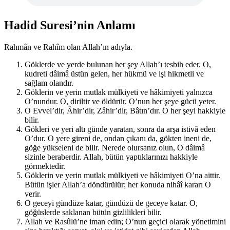
Hadid Suresi’nin Anlamı
Rahmân ve Rahîm olan Allah’ın adıyla.
Göklerde ve yerde bulunan her şey Allah’ı tesbih eder. O,
kudreti dâimâ üstün gelen, her hükmü ve işi hikmetli ve
sağlam olandır.
Göklerin ve yerin mutlak mülkiyeti ve hâkimiyeti yalnızca
O’nundur. O, diriltir ve öldürür. O’nun her şeye gücü yeter.
O Evvel’dir, Âhir’dir, Zâhir’dir, Bâtın’dır. O her şeyi hakkiyle
bilir.
Gökleri ve yeri altı günde yaratan, sonra da arşa istivâ eden
O’dur. O yere gireni de, ondan çıkanı da, gökten ineni de,
göğe yükseleni de bilir. Nerede olursanız olun, O dâimâ
sizinle beraberdir. Allah, bütün yaptıklarınızı hakkiyle
görmektedir.
Göklerin ve yerin mutlak mülkiyeti ve hâkimiyeti O’na aittir.
Bütün işler Allah’a döndürülür; her konuda nihâî kararı O
verir.
O geceyi gündüze katar, gündüzü de geceye katar. O,
göğüslerde saklanan bütün gizlilikleri bilir.
Allah ve Rasûlü’ne iman edin; O’nun geçici olarak yönetimini