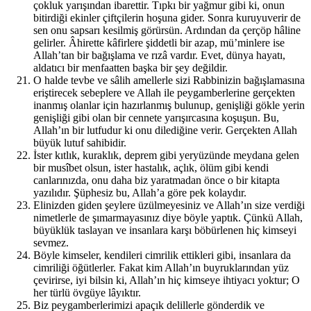
çokluk yarışından ibarettir. Tıpkı bir yağmur gibi ki, onun
bitirdiği ekinler çiftçilerin hoşuna gider. Sonra kuruyuverir de
sen onu sapsarı kesilmiş görürsün. Ardından da çerçöp hâline
gelirler. Âhirette kâfirlere şiddetli bir azap, mü’minlere ise
Allah’tan bir bağışlama ve rızâ vardır. Evet, dünya hayatı,
aldatıcı bir menfaatten başka bir şey değildir.
O halde tevbe ve sâlih amellerle sizi Rabbinizin bağışlamasına
eriştirecek sebeplere ve Allah ile peygamberlerine gerçekten
inanmış olanlar için hazırlanmış bulunup, genişliği gökle yerin
genişliği gibi olan bir cennete yarışırcasına koşuşun. Bu,
Allah’ın bir lutfudur ki onu dilediğine verir. Gerçekten Allah
büyük lutuf sahibidir.
İster kıtlık, kuraklık, deprem gibi yeryüzünde meydana gelen
bir musîbet olsun, ister hastalık, açlık, ölüm gibi kendi
canlarınızda, onu daha biz yaratmadan önce o bir kitapta
yazılıdır. Şüphesiz bu, Allah’a göre pek kolaydır.
Elinizden giden şeylere üzülmeyesiniz ve Allah’ın size verdiği
nimetlerle de şımarmayasınız diye böyle yaptık. Çünkü Allah,
büyüklük taslayan ve insanlara karşı böbürlenen hiç kimseyi
sevmez.
Böyle kimseler, kendileri cimrilik ettikleri gibi, insanlara da
cimriliği öğütlerler. Fakat kim Allah’ın buyruklarından yüz
çevirirse, iyi bilsin ki, Allah’ın hiç kimseye ihtiyacı yoktur; O
her türlü övgüye lâyıktır.
Biz peygamberlerimizi apaçık delillerle gönderdik ve