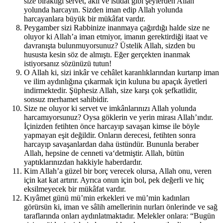
size bıraktığı servet, akıl ve istidat gibi şeylerden Allah
yolunda harcayın. Sizden iman edip Allah yolunda
harcayanlara büyük bir mükâfat vardır.
Peygamber sizi Rabbinize inanmaya çağırdığı halde size ne
oluyor ki Allah’a iman etmiyor, imanın gerektirdiği itaat ve
davranışta bulunmuyorsunuz? Üstelik Allah, sizden bu
hususta kesin söz de almıştı. Eğer gerçekten inanmak
istiyorsanız sözünüzü tutun!
O Allah ki, sizi inkâr ve cehâlet karanlıklarından kurtarıp iman
ve ilim aydınlığına çıkarmak için kuluna bu apaçık âyetleri
indirmektedir. Şüphesiz Allah, size karşı çok şefkatlidir,
sonsuz merhamet sahibidir.
Size ne oluyor ki servet ve imkânlarınızı Allah yolunda
harcamıyorsunuz? Oysa göklerin ve yerin mirası Allah’ındır.
İçinizden fetihten önce harcayıp savaşan kimse ile böyle
yapmayan eşit değildir. Onların derecesi, fetihten sonra
harcayıp savaşanlardan daha üstündür. Bununla beraber
Allah, hepsine de cenneti va‘detmiştir. Allah, bütün
yaptıklarınızdan hakkiyle haberdardır.
Kim Allah’a güzel bir borç verecek olursa, Allah onu, veren
için kat kat artırır. Ayrıca onun için bol, pek değerli ve hiç
eksilmeyecek bir mükâfat vardır.
Kıyâmet günü mü’min erkekleri ve mü’min kadınları
görürsün ki, iman ve sâlih amellerinin nurları önlerinde ve sağ
taraflarında onları aydınlatmaktadır. Melekler onlara: “Bugün