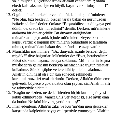
sizin müjdeniz, içlerinde ırmaklar akan cennetlerdir; orada
ebedî kalacaksınız. İşte en büyük başarı ve kurtuluş budur!”
derler.
O gün münafık erkekler ve münafık kadınlar, mü’minlere:
“Ne olur, bizi bekleyin, bizden tarafa bakın da nûrunuzdan
istifade edelim” derler. Onlara: “Başarabilirseniz dünyaya geri
dönün de, orada bir nûr edinin!” denilir. Derken, mü’minlerle
aralarına bir duvar çekilir. Bu duvarın aralığından
münafıkların pişmanlık içinde mü’minleri izleyecekleri bir
kapısı vardır; o kapının mü’minlerin bulunduğu iç tarafında
rahmet, münafıklara bakan dış tarafında ise azap vardır.
Münafıklar mü’minlere: “Biz dünyada sizinle beraber değil
miydik?” diye bağırırlar. Mü’minler de: “Evet, beraberdiniz!
Fakat siz kendi başınızı belâya soktunuz. Mü’minlerin başına
musîbetlerin gelmesini bekleyip menfaatinize uygun fırsatlar
kolladınız. Sürekli şüphe ve tereddüt içinde bocaladınız.
Allah’ın dîni nasıl olsa bir gün sönecek şeklindeki
kuruntularınız sizi oyaladı durdu. Derken, Allah’ın ölüm emri
geliverdi; böylece o çok aldatıcı olan şeytan, sizi Allah’ın affı
ve rahmetiyle aldattı.”
“Bugün ne sizden, ne de kâfirlerden hiçbir kurtuluş fidyesi
kabul edilmeyecek! Varacağınız yer ateştir ki, size lâyık olan
da budur. Ne kötü bir varış yeridir o ateş!”
İman edenlerin, Allah’ın zikri ve Kur’an’dan inen gerçekler
karşısında kalplerinin saygı ve ürpertiyle yumuşayıp Allah’ın