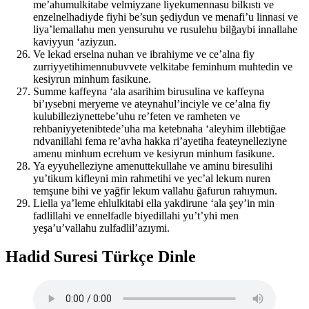
me’ahumulkitabe velmiyzane liyekumennasu bilkıstı ve
enzelnelhadiyde fiyhi be’sun şediydun ve menafi’u linnasi ve
liya’lemallahu men yensuruhu ve rusulehu bilğaybi innallahe
kaviyyun ‘aziyzun.
Ve lekad erselna nuhan ve ibrahiyme ve ce’alna fiy
zurriyyetihimennubuvvete velkitabe feminhum muhtedin ve
kesiyrun minhum fasikune.
Summe kaffeyna ‘ala asarihim birusulina ve kaffeyna
bi’ıysebni meryeme ve ateynahul’inciyle ve ce’alna fiy
kulubilleziynettebe’uhu re’feten ve ramheten ve
rehbaniyyetenibtede’uha ma ketebnaha ‘aleyhim illebtiğae
rıdvanillahi fema re’avha hakka ri’ayetiha feateynelleziyne
amenu minhum ecrehum ve kesiyrun minhum fasikune.
Ya eyyuhelleziyne amenuttekullahe ve aminu biresulihi
yu’tikum kifleyni min rahmetihi ve yec’al lekum nuren
temşune bihi ve yağfir lekum vallahu ğafurun rahıymun.
Liella ya’leme ehlulkitabi ella yakdirune ‘ala şey’in min
fadlillahi ve ennelfadle biyedillahi yu’t’yhi men
yeşa’u’vallahu zulfadlil’azıymi.
Hadid Suresi Türkçe Dinle