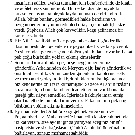
insanların adâleti ayakta tutmaları için beraberlerinde de kitabı
ve adâlet terazisini indirdik. Bir de kendisinde büyük bir
kuvvet ve insanlara birçok fayda bulunan demiri indirdik.
Allah, bütün bunları, görmedikleri halde kendisine ve
peygamberlerine yardım edenleri ortaya çıkarmak için size
verdi. Şüphesiz Allah çok kuvvetlidir, karşı gelinemez bir
kudrete sahiptir.
Biz Nûh’u ve İbrâhim’i de peygamber olarak gönderdik;
ikisinin neslinden gelenlere de peygamberlik ve kitap verdik.
Nesillerinden gelenler içinde doğru yolu bulanlar vardır. Fakat
pek çoğu büsbütün yoldan çıkmış kimselerdir.
Sonra onların ardından peş peşe peygamberlerimizi
gönderdik. Arkalarından da Meryem oğlu İsa’yı gönderdik ve
ona İncil’i verdik. Onun izinden gidenlerin kalplerine şefkat
ve merhamet yerleştirdik. Uydurdukları ruhbanlığa gelince,
biz kendilerine onu farz kılmamıştık. Sadece Allah’ın rızâsını
kazanmak için bunu kendileri icad ettiler; ne var ki ona da
gereği gibi riâyet etmediler. İçlerinde hakkiyle iman etmiş
olanlara elbette mükâfatlarını veririz. Fakat onların pek çoğu
büsbütün yoldan çıkmış kimselerdir.
Ey iman edenler! Allah’a karşı gelmekten sakının ve
Peygamberi Hz. Muhammed’e iman edin ki size rahmetinden
iki kat versin, size aydınlığında yürüyebileceğiniz bir nûr
nasip etsin ve sizi bağışlasın. Çünkü Allah, bütün günahları
bağışlayan, sonsuz merhamet sahibidir.