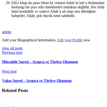
Ehl-i kitap da şunu bilsin ki, onların Allah’ın lutf u ihsânından
herhangi bir şeye nâil olabilmeleri mümkün değildir. Her türlü
lutuf kesinlikle ve sadece Allah’a ait olup onu dilediğine
bahşeder. Allah, pek büyük lutuf sahibidir.
admin
Add your Biographical Information.
Edit your Profile
now.
view all posts
Previous post
Mücadele Suresi – Arapça ve Türkçe Okunuşu
Next post
Vakıa Suresi – Arapça ve Türkçe Okunuşu
Related Posts