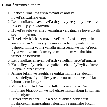
Bismillâhirrahmânirrahîm.
Sebbeha lillahi ma fiyssemavati velardı ve
huvel’aziyzulhakiymu.
Lehu mulkussemavati vel’ardı yuhyiy ve yumiytu ve huve
‘ala kulli şey’in kadiyrun.
Huvel’evvelu vel’ahıru vezzahiru velbatınu ve huve bikulli
şey’in ‘aliymun.
Huvelleziy halekassemavati vel’arda fiy sitteti eyyamin
summesteva ‘alel’arşi ya’lemu ma yelicu fiylardı ve ma
yahrucu minha ve ma yenzilu minessemai ve ma ya’rucu
fiyha ve huve me’akum eyne ma kuntum vallahu bima
ta’melune besıyrun.
Lehu mulkussemavati vel’ardı ve ilellahi turce’ul’umuru.
Yuliculleyle fiynnehari ve yulicunnehare fiylleyli ve huve
‘aleymun bizatissuduri.
Aminu billahi ve resulihi ve enfiku mimma ce’alekum
mustahlefiyne fiyhi felleziyne amenu minkum ve enfeku
lehum ecrun kebiyrun.
Ve ma lekum la tu’minune billahi verresulu yed’ukum
litu’minu birabbikum ve kad ehaze miysakakum in kuntum
mu’miniyne.
Huvelleziy yunezzilu ‘ala ‘abdihi ayiten beyyinatin
liyuhricekum minezzilimati ilennuri ve innallahe bikum