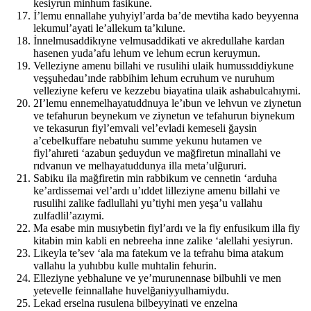
kesiyrun minhum fasikune.
İ’lemu ennallahe yuhyiyl’arda ba’de mevtiha kado beyyenna
lekumul’ayati le’allekum ta’kılune.
İnnelmusaddikıyne velmusaddikati ve akredullahe kardan
hasenen yuda’afu lehum ve lehum ecrun keruymun.
Velleziyne amenu billahi ve rusulihi ulaik humussıddiykune
veşşuhedau’ınde rabbihim lehum ecruhum ve nuruhum
velleziyne keferu ve kezzebu biayatina ulaik ashabulcahıymi.
2I’lemu ennemelhayatuddnuya le’ıbun ve lehvun ve ziynetun
ve tefahurun beynekum ve ziynetun ve tefahurun biynekum
ve tekasurun fiyl’emvali vel’evladi kemeseli ğaysin
a’cebelkuffare nebatuhu summe yekunu hutamen ve
fiyl’ahıreti ‘azabun şeduydun ve mağfiretun minallahi ve
rıdvanun ve melhayatuddunya illa meta’ulğururi.
Sabiku ila mağfiretin min rabbikum ve cennetin ‘arduha
ke’ardissemai vel’ardı u’ıddet lilleziyne amenu billahi ve
rusulihi zalike fadlullahi yu’tiyhi men yeşa’u vallahu
zulfadlil’azıymi.
Ma esabe min musıybetin fiyl’ardı ve la fiy enfusikum illa fiy
kitabin min kabli en nebreeha inne zalike ‘alellahi yesiyrun.
Likeyla te’sev ‘ala ma fatekum ve la tefrahu bima atakum
vallahu la yuhıbbu kulle muhtalin fehurin.
Elleziyne yebhalune ve ye’murunennase bilbuhli ve men
yetevelle feinnallahe huvelğaniyyulhamiydu.
Lekad erselna rusulena bilbeyyinati ve enzelna