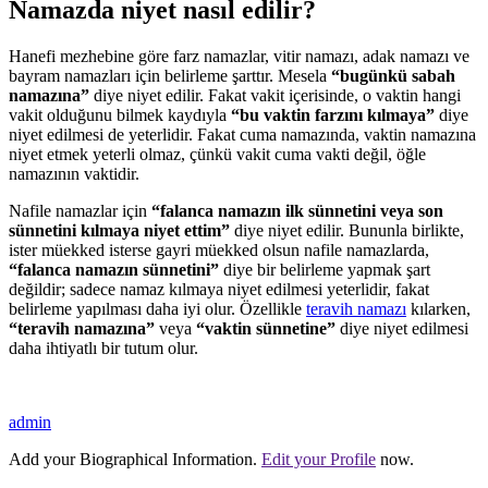
Namazda niyet nasıl edilir?
Hanefi mezhebine göre farz namazlar, vitir namazı, adak namazı ve
bayram namazları için belirleme şarttır. Mesela
“bugünkü sabah
namazına”
diye niyet edilir. Fakat vakit içerisinde, o vaktin hangi
vakit olduğunu bilmek kaydıyla
“bu vaktin farzını kılmaya”
diye
niyet edilmesi de yeterlidir. Fakat cuma namazında, vaktin namazına
niyet etmek yeterli olmaz, çünkü vakit cuma vakti değil, öğle
namazının vaktidir.
Nafile namazlar için
“falanca namazın ilk sünnetini veya son
sünnetini kılmaya niyet ettim”
diye niyet edilir. Bununla birlikte,
ister müekked isterse gayri müekked olsun nafile namazlarda,
“falanca namazın sünnetini”
diye bir belirleme yapmak şart
değildir; sadece namaz kılmaya niyet edilmesi yeterlidir, fakat
belirleme yapılması daha iyi olur. Özellikle
teravih namazı
kılarken,
“teravih namazına”
veya
“vaktin sünnetine”
diye niyet edilmesi
daha ihtiyatlı bir tutum olur.
admin
Add your Biographical Information.
Edit your Profile
now.