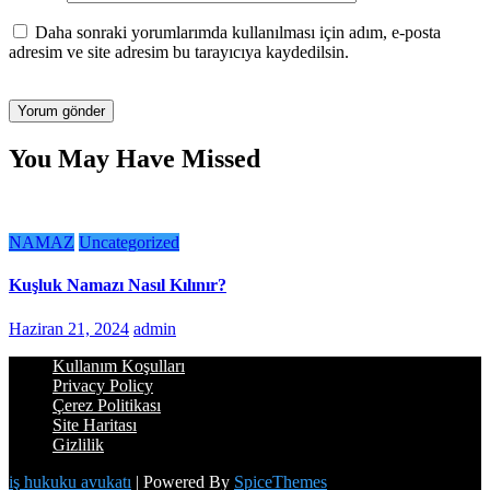
Daha sonraki yorumlarımda kullanılması için adım, e-posta
adresim ve site adresim bu tarayıcıya kaydedilsin.
You May Have Missed
NAMAZ
Uncategorized
Kuşluk Namazı Nasıl Kılınır?
Haziran 21, 2024
admin
Kullanım Koşulları
Privacy Policy
Çerez Politikası
Site Haritası
Gizlilik
iş hukuku avukatı
| Powered By
SpiceThemes