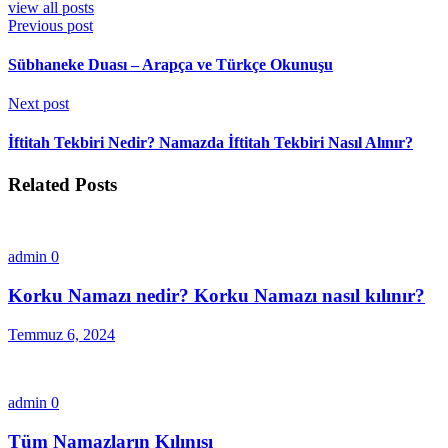
view all posts
Previous post
Sübhaneke Duası – Arapça ve Türkçe Okunuşu
Next post
İftitah Tekbiri Nedir? Namazda İftitah Tekbiri Nasıl Alınır?
Related Posts
admin
0
Korku Namazı nedir? Korku Namazı nasıl kılınır?
Temmuz 6, 2024
admin
0
Tüm Namazların Kılınışı