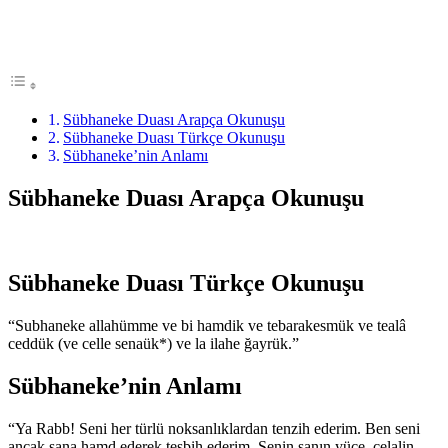
Sübhaneke Duası Arapça Okunuşu
Sübhaneke Duası Türkçe Okunuşu
Sübhaneke’nin Anlamı
Sübhaneke Duası Arapça Okunuşu
Sübhaneke Duası Türkçe Okunuşu
“Subhaneke allahümme ve bi hamdik ve tebarakesmük ve tealâ
ceddük (ve celle senaük*) ve la ilahe ğayrük.”
Sübhaneke’nin Anlamı
“Ya Rabb! Seni her türlü noksanlıklardan tenzih ederim. Ben seni
ancak sana hamd ederek tesbih ederim. Senin şanın yüce, celalin